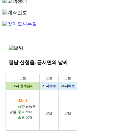
경남 산청읍, 금서면의 날씨
오늘
오늘
오늘
18시
현재날씨
21시
예보
24시
예보
32.0C
풍향:
남동풍
맑음
풍속:
3m/s
맑음
맑음
습도:
50%