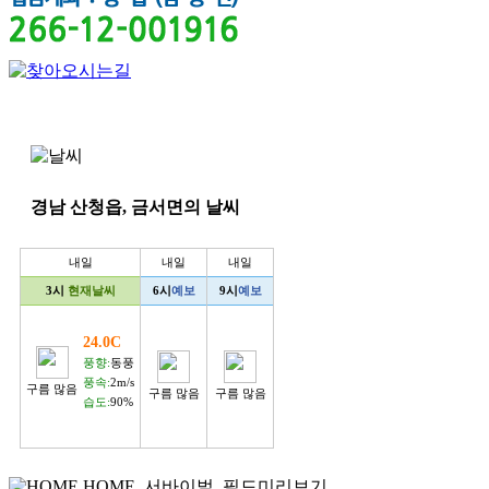
경남 산청읍, 금서면의 날씨
내일
내일
내일
3시
현재날씨
6시
예보
9시
예보
24.0C
풍향:
동풍
풍속:
2m/s
구름 많음
구름 많음
구름 많음
습도:
90%
HOME
서바이벌
필드미리보기