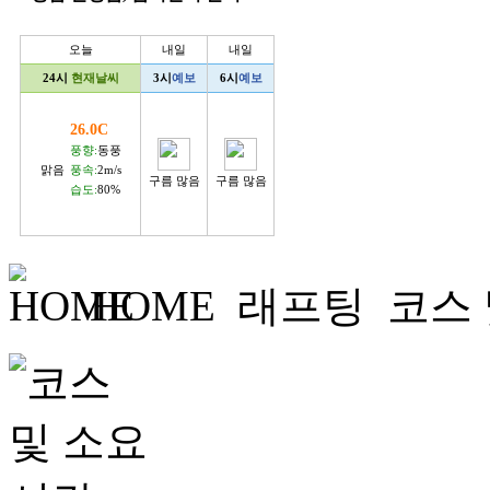
오늘
내일
내일
24시
현재날씨
3시
예보
6시
예보
26.0C
풍향:
동풍
맑음
풍속:
2m/s
구름 많음
구름 많음
습도:
80%
HOME
래프팅
코스 