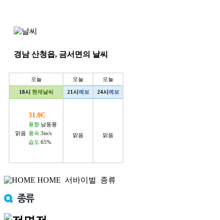
경남 산청읍, 금서면의 날씨
오늘
오늘
오늘
18시
현재날씨
21시
예보
24시
예보
31.0C
풍향:
남동풍
맑음
풍속:
3m/s
맑음
맑음
습도:
65%
HOME
서바이벌
종류